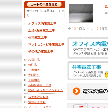
蛍
カートの中に商品はありませ
4
ん
オフィス内電気工事
全 [
5
] 商品中 [
1
-
5
] 商
工場･倉庫電気工事
住宅電気工事
マンション･ビル電気工事
その他の電気工事
お探し品
特注品
技術相談
大口取引
見積相談
有料技術サービス
簡易セキュリティシステム
省エネ対策相談
電球引き取り
メーカーカタログ