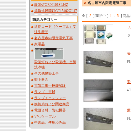
名古屋市内限定電気工事
殺菌灯GR06101SL16Z
循環式殺菌灯GT15402GL17
全 [
5
] 商品中 [
1
-
5
] 商
延長コード（ケーブル）受
フ
注生産品
６
名古屋市内限定電気工事
家電品
蛍
F
殺菌灯および殺菌機、空気
洗浄機
その他建築工事
照明器具
蛍
電気工事士技能試験
4
ランプ、電球
ランプチェンジャー
換気扇および関連商品
電設資材、防犯機器
蛍
VVFケーブル
F
中古品、使用済み品