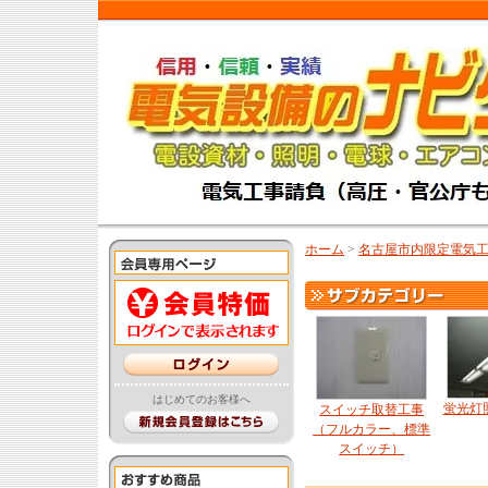
ホーム
>
名古屋市内限定電気
はじめてのお客様へ
蛍光灯
スイッチ取替工事
（フルカラー、標準
スイッチ）