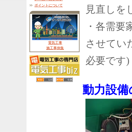
ポイントについて
見直しを
・各需要
させてい
電気工事
施工事例集
必要です)
動力設備