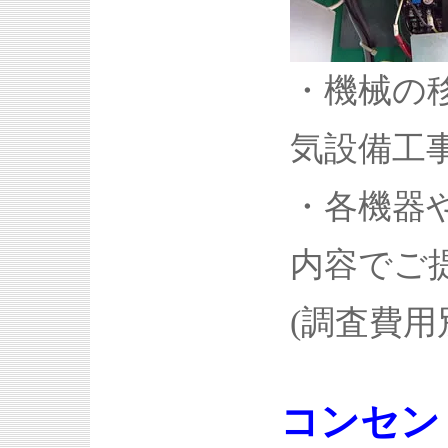
・機械の
気設備工
・各機器
内容でご
(調査費用
コンセン