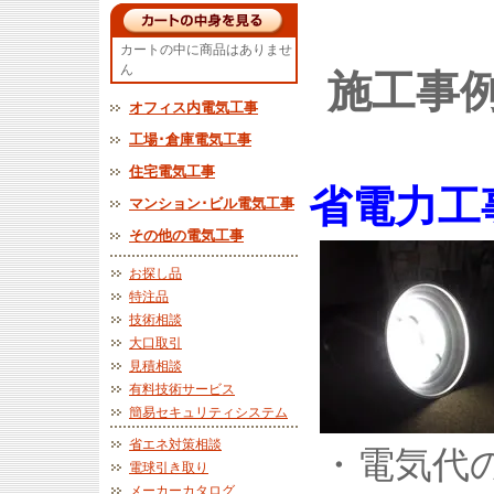
カートの中に商品はありませ
ん
施工事
オフィス内電気工事
工場･倉庫電気工事
住宅電気工事
省電力工
マンション･ビル電気工事
その他の電気工事
お探し品
特注品
技術相談
大口取引
見積相談
有料技術サービス
簡易セキュリティシステム
省エネ対策相談
・電気代
電球引き取り
メーカーカタログ