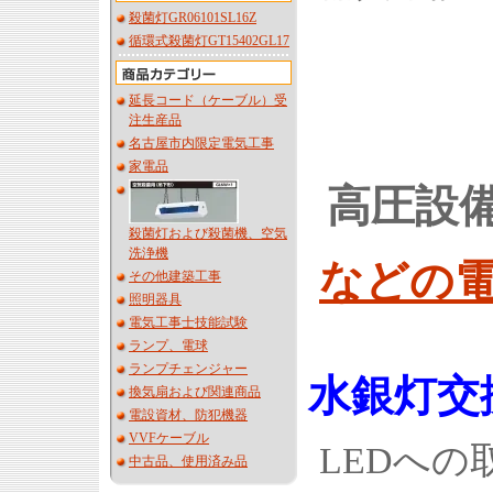
殺菌灯GR06101SL16Z
循環式殺菌灯GT15402GL17
延長コード（ケーブル）受
注生産品
名古屋市内限定電気工事
家電品
高圧設
殺菌灯および殺菌機、空気
洗浄機
などの
その他建築工事
照明器具
電気工事士技能試験
ランプ、電球
ランプチェンジャー
水銀灯交
換気扇および関連商品
電設資材、防犯機器
VVFケーブル
LEDへ
中古品、使用済み品