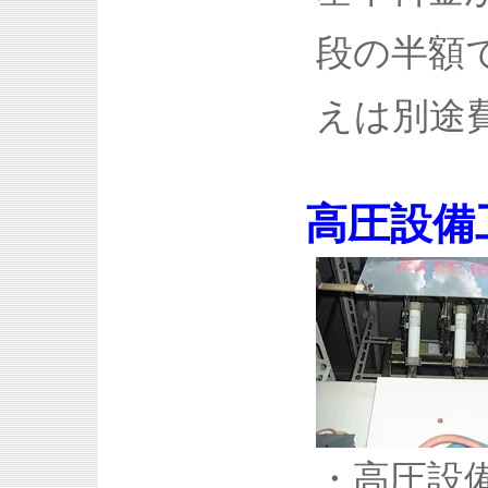
段の半額
えは別途
高圧設備
・高圧設